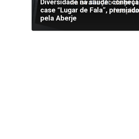
Diversidade na saúde: conheça
case “Lugar de Fala”, premiad
pela Aberje