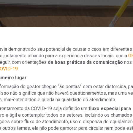
 havia demonstrado seu potencial de causar o caos em diferentes
i justamente olhando para a experiência desses locais, que a
G
seguir, com orientações
de boas práticas da comunicação
nos
OVID-19
.
meiro lugar
nformação do gestor chegue “às pontas” sem estar distorcida, p
. Isso não significa que não haverá questionamentos, mas uma v
s, mal-entendidos e queda na qualidade do atendimento.
frentamento da COVID-19 seja definido um
fluxo especial para
laro e ágil e contemplar todos os setores, incluindo os chamados
ntações sobre fluxo de atendimento, uso e dispensa de equipame
 outros temas, ela não pode demorar para circular nem pode est