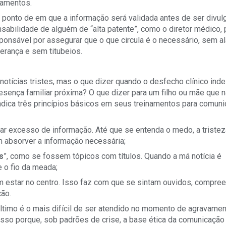
namentos.
m ponto de em que a informação será validada antes de ser divul
sabilidade de alguém de “alta patente”, como o diretor médico, 
ponsável por assegurar que o que circula é o necessário, sem a
iderança e sem titubeios.
notícias tristes, mas o que dizer quando o desfecho clínico ind
sença familiar próxima? O que dizer para um filho ou mãe que 
ndica três princípios básicos em seus treinamentos para comun
ar excesso de informação. Até que se entenda o medo, a tristez
 absorver a informação necessária;
s
”, como se fossem tópicos com títulos. Quando a má notícia é
 o fio da meada;
 estar no centro. Isso faz com que se sintam ouvidos, compre
ão.
 último é o mais difícil de ser atendido no momento de agravame
 Isso porque, sob padrões de crise, a base ética da comunicaçã