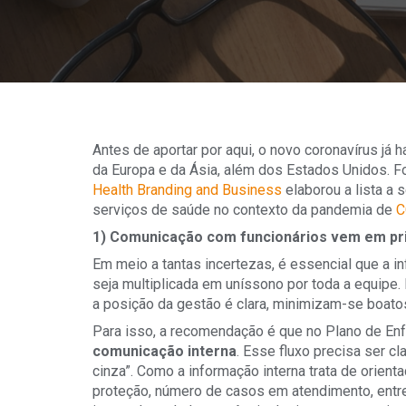
Antes de aportar por aqui, o novo coronavírus já
da Europa e da Ásia, além dos Estados Unidos. Fo
Health Branding and Business
elaborou a lista a 
serviços de saúde no contexto da pandemia de
C
1) Comunicação com funcionários vem em pri
Em meio a tantas incertezas, é essencial que a i
seja multiplicada em uníssono por toda a equipe
a posição da gestão é clara, minimizam-se boato
Para isso, a recomendação é que no Plano de En
comunicação interna
. Esse fluxo precisa ser c
cinza”. Como a informação interna trata de orie
proteção, número de casos em atendimento, entre