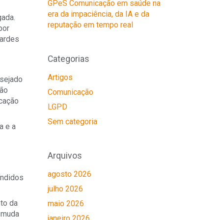
GPeS Comunicação em saúde na
era da impaciência, da IA e da
gada.
reputação em tempo real
por
lardes
Categorias
Artigos
esejado
não
Comunicação
icação
LGPD
Sem categoria
a e a
Arquivos
agosto 2026
endidos
julho 2026
nto da
maio 2026
o muda
janeiro 2026