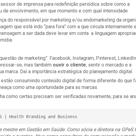
ssessor de imprensa para redefinição periódica sobre como a
rau de envolvimento, em que momento e com qual intensidade.
ça do responsável por marketing e/ou endomarketing da organi
agem que está indo “para fora” com a que circula internamente 
mensagem a ser dada deve levar em conta a linguagem apropria
 mídia.
uestão de marketing”. Facebook, Instagram, Pinterest, LinkedIn,
xpressar-se, mas também
ouvir
o cliente
, sentir o mercado e a
ua marca. Daí a importância estratégica do planejamento digital.
 estão consumindo conteúdo digital de forma diferente do que 
ameaça como uma oportunidade para as marcas.
inha como certas precisam ser verificadas novamente, para se ana
S | Health Branding and Business
e mestre em Gestão em Saúde. Como sócia e diretora na GPeS 