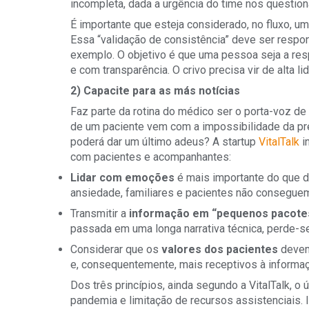
incompleta, dada a urgência do time nos questio
É importante que esteja considerado, no fluxo, u
Essa “validação de consistência” deve ser respon
exemplo. O objetivo é que uma pessoa seja a res
e com transparência. O crivo precisa vir de alta l
2) Capacite para as más notícias
Faz parte da rotina do médico ser o porta-voz de 
de um paciente vem com a impossibilidade da pre
poderá dar um último adeus? A startup
VitalTalk
i
com pacientes e acompanhantes:
Lidar com emoç
ões
é mais importante do que d
ansiedade, familiares e pacientes não conseguem
Transmitir a
informação em “pequenos pacote
passada em uma longa narrativa técnica, perde-se
Considerar que os
valores dos pacientes
devem
e, consequentemente, mais receptivos à informaç
Dos três princípios, ainda segundo a VitalTalk, o
pandemia e limitação de recursos assistenciais.