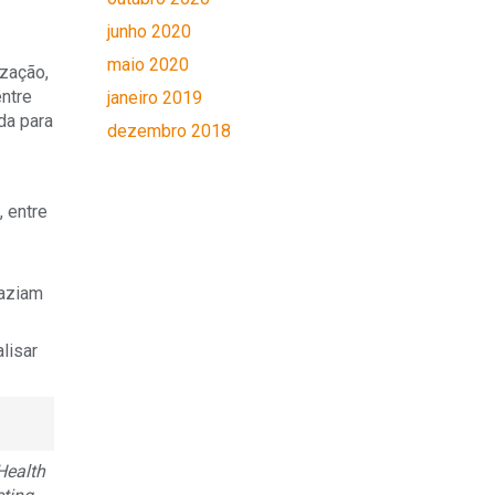
junho 2020
maio 2020
zação,
entre
janeiro 2019
da para
dezembro 2018
 entre
faziam
lisar
Health