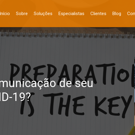
Início
Sobre
Soluções
Especialistas
Clientes
Blog
Con
omunicação de seu
ID-19?