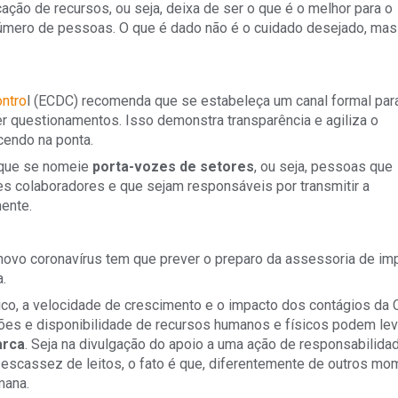
cação de recursos, ou seja, deixa de ser o que é o melhor para o
número de pessoas. O que é dado não é o cuidado desejado, mas
ontro
l (ECDC) recomenda que se estabeleça um canal formal par
er questionamentos. Isso demonstra transparência e agiliza o
cendo na ponta.
e que se nomeie
porta-vozes de setores
, ou seja, pessoas que
 colaboradores e que sejam responsáveis por transmitir a
ente.
novo coronavírus tem que prever o preparo da assessoria de im
.
ico, a velocidade de crescimento e o impacto dos contágios da
ções e disponibilidade de recursos humanos e físicos podem lev
arca
. Seja na divulgação do apoio a uma ação de responsabilida
 escassez de leitos, o fato é que, diferentemente de outros mo
mana.